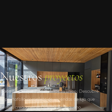
Inicio
Proyectos
Nuestros
proyectos
Cada hogar que construimos es unico. Descubre
el portafolio completo de viviendas de lujo que
hemos creado en el Oriente Antioqueno.